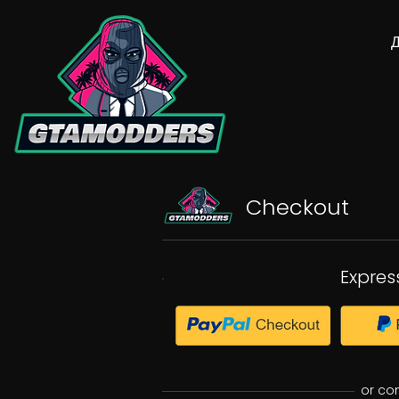
Checkout
Expres
or co