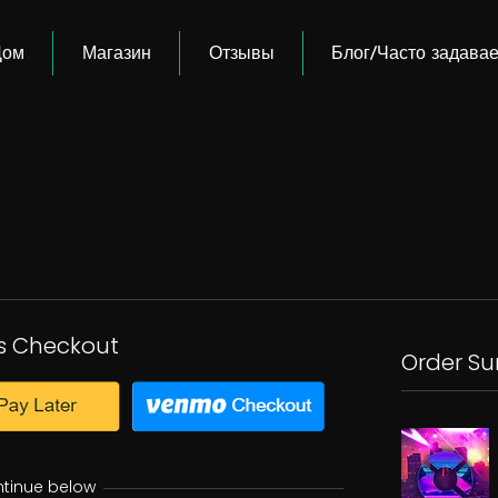
Дом
Магазин
Отзывы
Блог/Часто задава
s Checkout
Order S
ntinue below