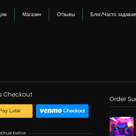
Дом
Магазин
Отзывы
Блог/Часто задава
s Checkout
Order S
ntinue below