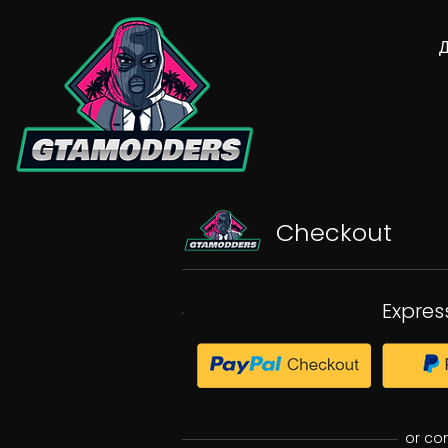
Checkout
Expres
or co