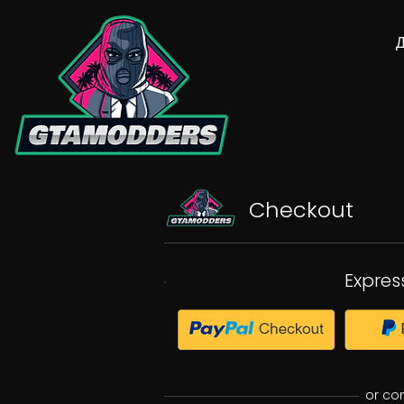
Checkout
Expres
or co