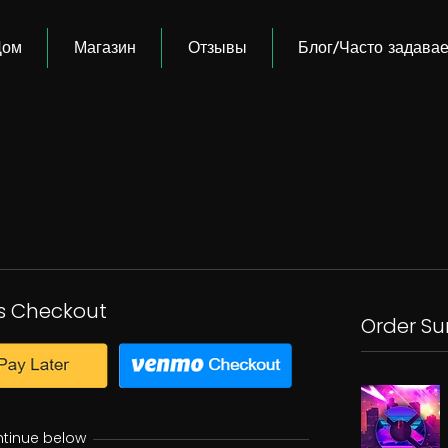
Дом
Магазин
Отзывы
Блог/Часто задава
s Checkout
Order S
ntinue below