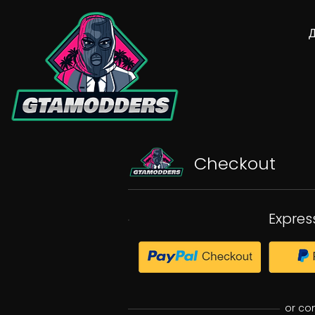
Checkout
Expres
or co