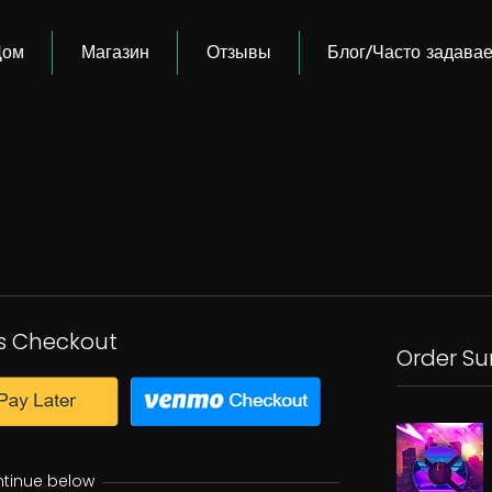
Дом
Магазин
Отзывы
Блог/Часто задава
s Checkout
Order S
ntinue below