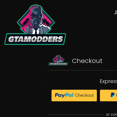
Checkout
Expres
or co