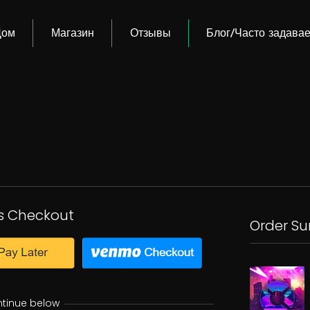
Дом
Магазин
Отзывы
Блог/Часто задава
s Checkout
Order S
ntinue below