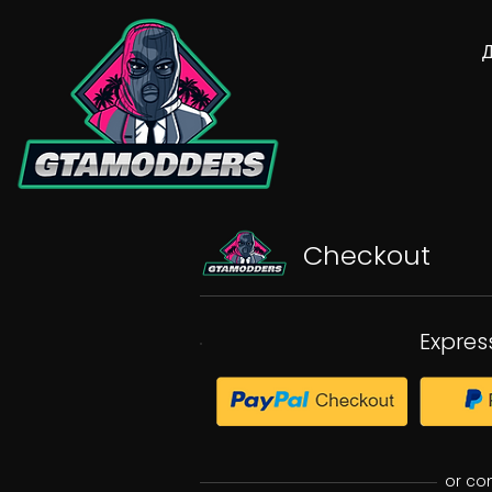
Checkout
Expres
or co