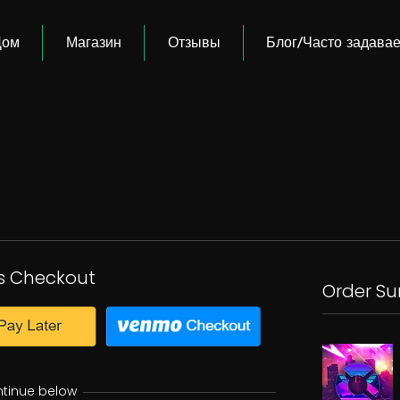
Дом
Магазин
Отзывы
Блог/Часто задава
s Checkout
Order S
ntinue below