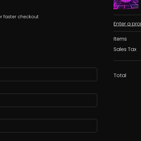
r faster checkout
Enter a p
Items
Sales Tax
Total