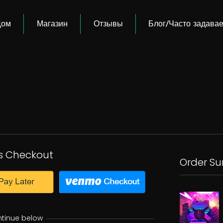
Дом
Магазин
Отзывы
Блог/Часто задава
s Checkout
Order S
ntinue below