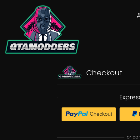
Checkout
Expres
or co