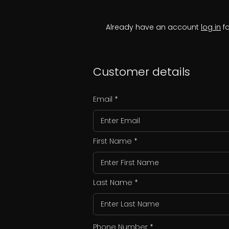
Already have an account
log in
fo
Customer details
Email
First Name
Last Name
Phone Number