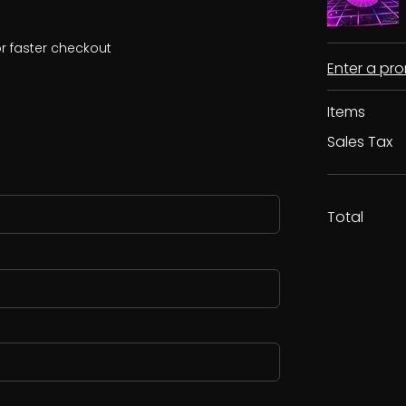
r faster checkout
Enter a p
Items
Sales Tax
Total