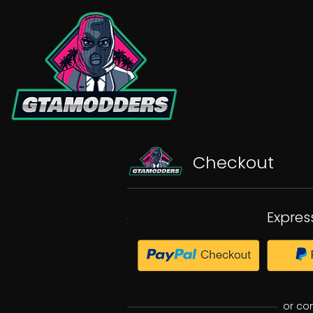
Checkout
Expres
or co