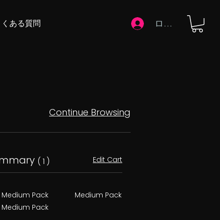
ログイン
よくある質問
Continue Browsing
ummary
Edit Cart
( 1 )
Medium Pack
Medium Pack
Medium Pack