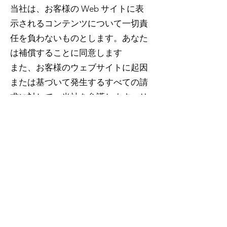
当社は、お客様の Web サイトに表
示されるコンテンツについて一切責
任を負わないものとします。あなた
は補償することに同意します
また、お客様のウェブサイトに起因
または基づいて発生するすべての請
求に対して、当社を弁護します。リ
ンクは表示されません
あなたの Web サイトのページ、ま
たは次のように解釈される可能性の
あるコンテンツまたは資料を含むあ
らゆるコンテキスト内のページ
誹謗中傷、わいせつまたは犯罪、ま
たは侵害する、違反する、または侵
害を提唱するもの、または