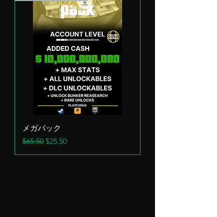
メガパック
通常価格
セール価格
$65.50
$25.50