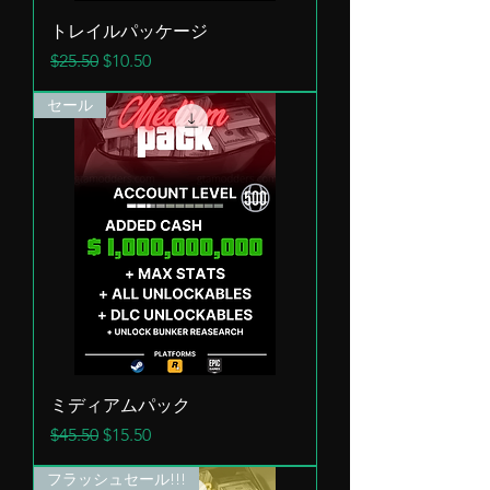
トレイルパッケージ
通常価格
セール価格
$25.50
$10.50
セール
ミディアムパック
通常価格
セール価格
$45.50
$15.50
フラッシュセール!!!