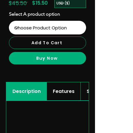
$45.50
$15.50
Select A product option
Add To Cart
Buy Now
Description
Features
Showcase