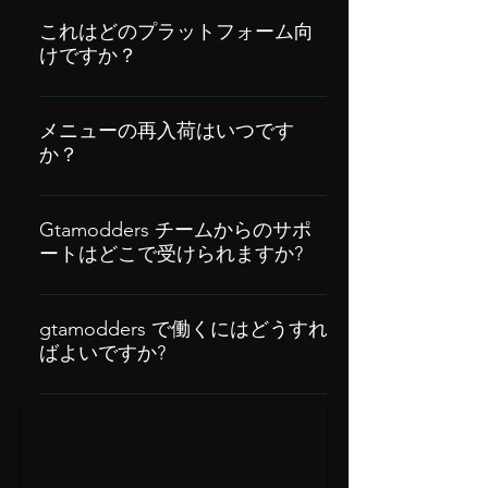
支払いが確認されると、必要なすべての
完了するよう努めます.
情報が自動的に送信されます。これに
これはどのプラットフォーム向
けですか？
は、説明、ダウンロード、開発者の
Discord サーバーへのリンクが含まれま
現在、これは PC 専用です。 EpicGames
す。
Launcher、Rockstar Launcher のリテール
メニューの再入荷はいつです
か？
バージョン、および Steam プラットフォ
ームで動作します。コンソール ユーザー
私たちが販売するメニューは限られてお
向けではありません。
り、すぐに売り切れてしまいます。特定
Gtamodders チームからのサポ
ートはどこで受けられますか?
のメニューの再入荷時期を知るには、ニ
ュースレターを購読するか、不和に参加
私たちから購入した製品についてサポー
してください。
トが必要な場合、または単にサポートが
gtamodders で働くにはどうすれ
ばよいですか?
必要な場合は、discord にアクセスして
ください。 24 時間 365 日体制のオペレ
discord でサポート チケットを作成し
ーター チームが、必要なときにいつでも
て、私たちとの協力について問い合わせ
お手伝いします。
てください。