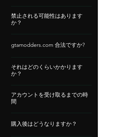
トでのみ機能します
discord と trustpilot のレビューもチェッ
クできます
禁止される可能性はあります
か？
“https://www.gtmodders.com/reviews”ま
た、GTA アカウント情報に興味がある場
禁止のリスクはありますか?検出されな
合。次に、それを提供する前に、2 段階
いメニューのみを使用し、常にお客様の
gtamodders.com 合法ですか?
認証を有効にすることができます。それ
安全を確保しようとしていますが、常に
が Steam アカウントの場合は、Steam ガ
リスクが伴います.注文後、アカウントに
はい、gtamodders は 1000 件以上のレビ
ードと家族共有も有効にすることができ
フラグを立てないように指示します。私
ューがあり、5 年以上運営されている合
ます。
それはどのくらいかかります
たちはこれを 6 年以上行っており、ロッ
か？
法的なサービスです
クスターはモッド化されたアカウントを
PC GTA 5 サービスに関連するすべての
時折禁止していますが、私たちの高品質
注文は 24 ～ 48 時間以内に完了します
のサービスと方法のおかげで、禁止され
アカウントを受け取るまでの時
間
が、オンラインの場合は 10 分ほどかか
る可能性は非常に低くなります.
ることがあります。また、PS4 に関連す
Gta Modded アカウントを注文すると、
る場合は、完了するまでに 1 日かかりま
購入したアカウントにログインの詳細が
購入後はどうなりますか？
す。ただし、注文時にオンラインである
記載されたメールがすぐに届きます。
場合は、購入内容に応じて数時間以内に