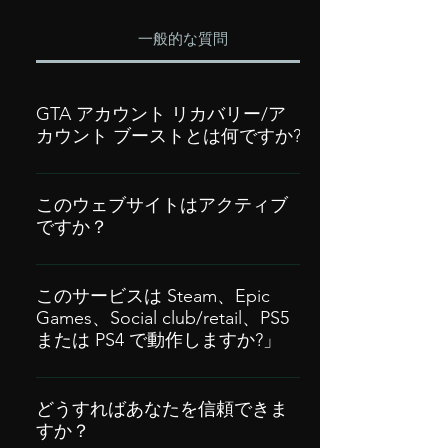
一般的な質問
GTA アカウント リカバリー/ア
カウント ブーストとは何ですか?
GTA 5 リカバリーは、お客様の GTA 5 ア
カウントを改造し、大量の現金、レベ
このウェブサイトはアクティブ
ですか？
ル、ロック解除、統計情報などを独自の
方法で追加するサービスです。1 年間の
はい、Gtamodders.com は完全に最新
保証も提供します。当社のサービスを使
で、2023 年 3 月に最終更新されました。
このサービスは Steam、Epic
用すると、新しいモッド アカウントが発
Games、Social club/retail、PS5
私たちの不協和音に参加して、一緒にく
行されます。これを実行するには、アカ
または PS4 で動作しますか?」
つろぎましょう。
ウントにログインする必要があります。
はい、サービスは以下で動作します:• 蒸
気• 社交クラブ• エピック ゲームズ
どうすればあなたを信頼できま
すか？
PS4/PS5 は、事前に改造されたアカウン