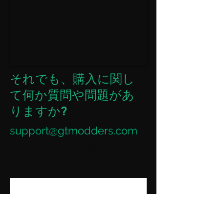
それでも、購入に関し
て何か質問や問題があ
りますか?
support@gtmodders.com
gta v modded アカウン
ト
この言語で公開さ