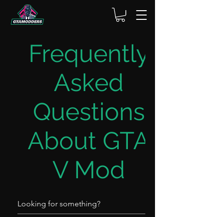
Frequently
Asked
Questions
About GTA
V Mod